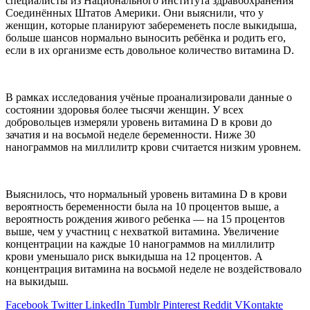
специалисты из Национального института здравоохранения
Соединённых Штатов Америки. Они выяснили, что у
женщин, которые планируют забеременеть после выкидыша,
больше шансов нормально выносить ребёнка и родить его,
если в их организме есть довольное количество витамина D.
В рамках исследования учёные проанализировали данные о
состоянии здоровья более тысячи женщин. У всех
добровольцев измеряли уровень витамина D в крови до
зачатия и на восьмой неделе беременности. Ниже 30
нанограммов на миллилитр крови считается низким уровнем.
Выяснилось, что нормальный уровень витамина D в крови
вероятность беременности была на 10 процентов выше, а
вероятность рождения живого ребенка — на 15 процентов
выше, чем у участниц с нехваткой витамина. Увеличение
концентрации на каждые 10 нанограммов на миллилитр
крови уменьшало риск выкидыша на 12 процентов. А
концентрация витамина на восьмой неделе не воздействовало
на выкидыш.
Facebook
Twitter
LinkedIn
Tumblr
Pinterest
Reddit
VKontakte